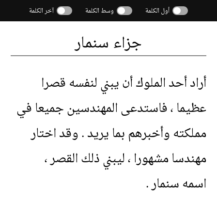
أول الكلمة
وسط الكلمة
آخر الكلمة
جزاء
سنمار
أراد
أحد
الملوك
أن
يبني
لنفسه
قصرا
عظيما
،
فاستدعى
المهندسين
جميعا
في
مملكته
وأخبرهم
بما
يريد
.
وقد
اختار
مهندسا
مشهورا
،
ليبني
ذلك
القصر
،
اسمه
سنمار
.