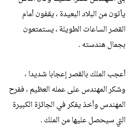
يأتون
من
البلاد
البعيدة
،
يقفون
أمام
القصر
الساعات
الطويلة
،
يستمتعون
بجمال
هندسته
.
أعجب
الملك
بالقصر
إعجابا
شديدا
،
وشكر
المهندس
على
عمله
العظيم
،
ففرح
المهندس
وأخذ
يفكر
في
الجائزة
الكبيرة
التي
سيحصل
عليها
من
الملك
.