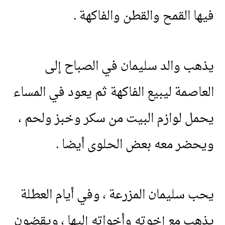
فيها
القمح
والقطن
والفاكهة
.
يذهب
والد
سليمان
في
الصباح
إلى
العاصمة
ليبيع
الفاكهة
ثم
يعود
في
المساء
يحمل
لوازم
البيت
من
سكر
وخبز
ولحم
،
ويحضر
معه
بعض
الحلوى
أيضا
.
يحب
سليمان
المزرعة
،
وفي
أيام
العطلة
يذهب
مع
إخوته
وأخواته
إليها
،
ويقضون