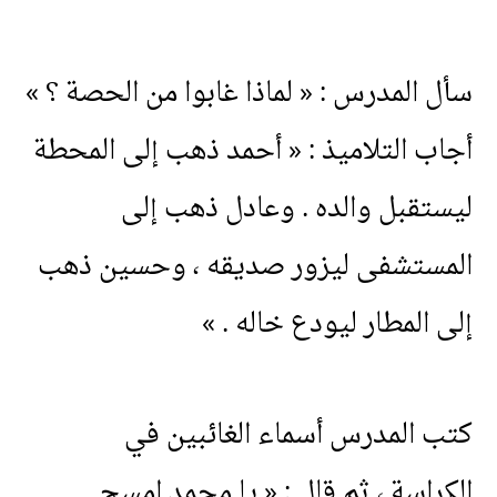
سأل
المدرس
: «
لماذا
غابوا
من
الحصة
؟ »
أجاب
التلاميذ
: «
أحمد
ذهب
إلى
المحطة
ليستقبل
والده
.
وعادل
ذهب
إلى
المستشفى
ليزور
صديقه
،
وحسين
ذهب
إلى
المطار
ليودع
خاله
. »
كتب
المدرس
أسماء
الغائبين
في
الكراسة
،
ثم
قال
: «
يا
محمد
امسح