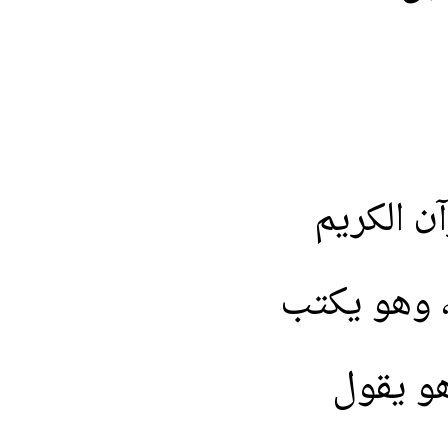
آن
الكريم
وهو
يكتب
و
يقول