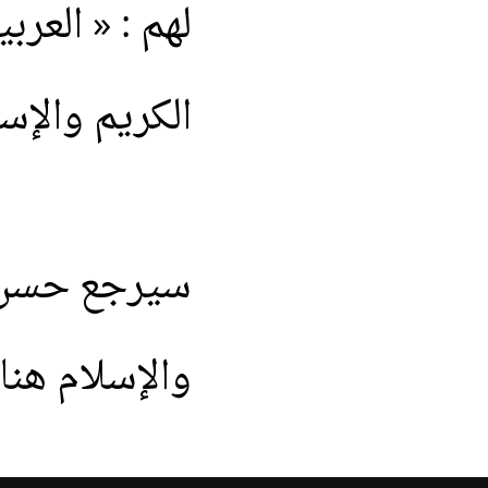
لهم
: «
العربي
الكريم
والإس
سيرجع
حسن
والإسلام
هنا