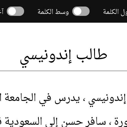
 الكلمة
وسط الكلمة
آخر
طالب
إندونيسي
إندونيسي
،
يدرس
في
الجامعة
ا
ورة
،
سافر
حسن
إلى
السعودية
ق